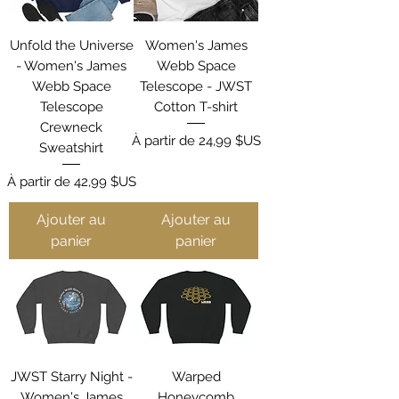
Unfold the Universe
Women's James
- Women's James
Webb Space
Webb Space
Telescope - JWST
Telescope
Cotton T-shirt
Crewneck
Prix promotionnel
À partir de
24,99 $US
Sweatshirt
Prix promotionnel
À partir de
42,99 $US
Ajouter au
Ajouter au
panier
panier
JWST Starry Night -
Warped
Women's James
Honeycomb