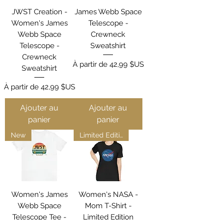
JWST Creation -
James Webb Space
Women's James
Telescope -
Webb Space
Crewneck
Telescope -
Sweatshirt
Crewneck
Prix promotionnel
À partir de
42,99 $US
Sweatshirt
Prix promotionnel
À partir de
42,99 $US
Ajouter au
Ajouter au
panier
panier
New
Limited Edition
Women's James
Women's NASA -
Webb Space
Mom T-Shirt -
Telescope Tee -
Limited Edition