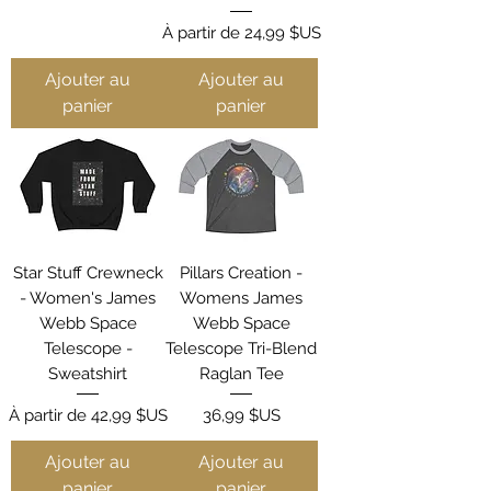
Prix promotionnel
À partir de
24,99 $US
Ajouter au
Ajouter au
panier
panier
Star Stuff Crewneck
Pillars Creation -
- Women's James
Womens James
Webb Space
Webb Space
Telescope -
Telescope Tri-Blend
Sweatshirt
Raglan Tee
Prix promotionnel
Prix
À partir de
42,99 $US
36,99 $US
Ajouter au
Ajouter au
panier
panier