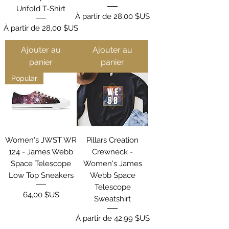
Unfold T-Shirt
Prix promotionnel
À partir de
28,00 $US
Prix promotionnel
À partir de
28,00 $US
Ajouter au
Ajouter au
panier
panier
Popular
Women's JWST WR
Pillars Creation
124 - James Webb
Crewneck -
Space Telescope
Women's James
Low Top Sneakers
Webb Space
Telescope
Prix
64,00 $US
Sweatshirt
Prix promotionnel
À partir de
42,99 $US