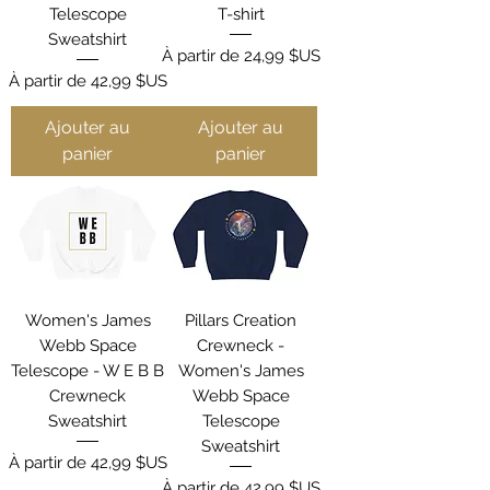
Telescope
T-shirt
Sweatshirt
Prix promotionnel
À partir de
24,99 $US
Prix promotionnel
À partir de
42,99 $US
Ajouter au
Ajouter au
panier
panier
Women's James
Pillars Creation
Webb Space
Crewneck -
Telescope - W E B B
Women's James
Crewneck
Webb Space
Sweatshirt
Telescope
Sweatshirt
Prix promotionnel
À partir de
42,99 $US
Prix promotionnel
À partir de
42,99 $US