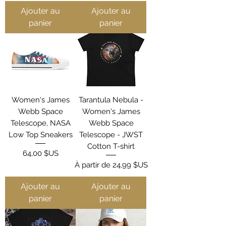
Ajouter au
Ajouter au
panier
panier
Women's James
Tarantula Nebula -
Webb Space
Women's James
Telescope, NASA
Webb Space
Low Top Sneakers
Telescope - JWST
Cotton T-shirt
Prix
64,00 $US
Prix promotionnel
À partir de
24,99 $US
Ajouter au
Ajouter au
panier
panier