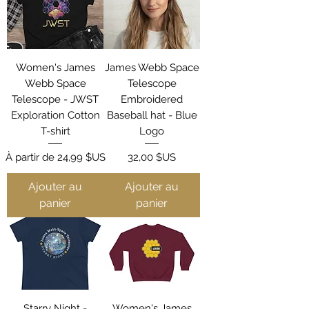
Women's James
James Webb Space
Webb Space
Telescope
Telescope - JWST
Embroidered
Exploration Cotton
Baseball hat - Blue
T-shirt
Logo
Prix promotionnel
Prix
À partir de
24,99 $US
32,00 $US
Ajouter au
Ajouter au
panier
panier
Starry Night -
Women's James