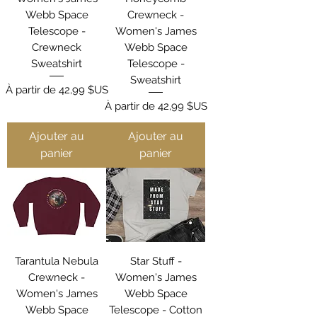
Webb Space
Crewneck -
Telescope -
Women's James
Crewneck
Webb Space
Sweatshirt
Telescope -
Sweatshirt
Prix promotionnel
À partir de
42,99 $US
Prix promotionnel
À partir de
42,99 $US
Ajouter au
Ajouter au
panier
panier
Tarantula Nebula
Star Stuff -
Crewneck -
Women's James
Women's James
Webb Space
Webb Space
Telescope - Cotton