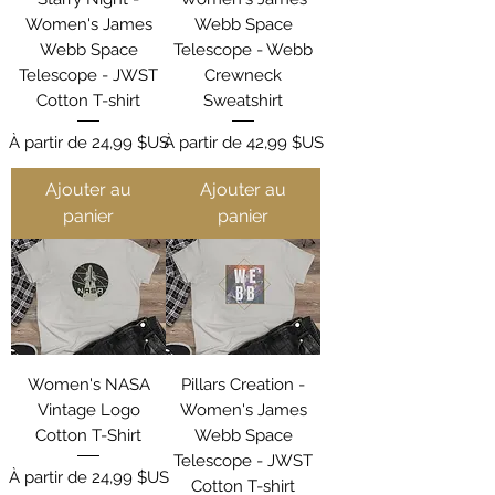
Women's James
Webb Space
Webb Space
Telescope - Webb
Telescope - JWST
Crewneck
Cotton T-shirt
Sweatshirt
Prix promotionnel
Prix promotionnel
À partir de
24,99 $US
À partir de
42,99 $US
Ajouter au
Ajouter au
panier
panier
Women's NASA
Pillars Creation -
Vintage Logo
Women's James
Cotton T-Shirt
Webb Space
Telescope - JWST
Prix promotionnel
À partir de
24,99 $US
Cotton T-shirt