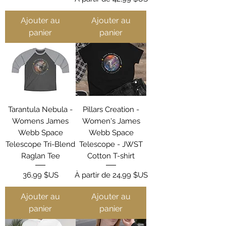
Ajouter au
Ajouter au
panier
panier
Tarantula Nebula -
Pillars Creation -
Womens James
Women's James
Webb Space
Webb Space
Telescope Tri-Blend
Telescope - JWST
Raglan Tee
Cotton T-shirt
Prix
Prix promotionnel
36,99 $US
À partir de
24,99 $US
Ajouter au
Ajouter au
panier
panier