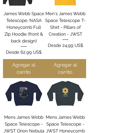
James Webb Space
Men's James Webb
Telescope, NASA
Space Telescope T-
Honeycomb Full
Shirt - Pillars of
Zip Hoodie (front &
Creation - JWST
back design)
Precio de oferta
Desde
24,99 US$
Precio de oferta
Desde
62,99 US$
Agregar al
Agregar al
carrito
carrito
Mens James Webb
Mens James Webb
Space Telescope -
Space Telescope -
JWST Orion Nebula
JWST Honeycomb