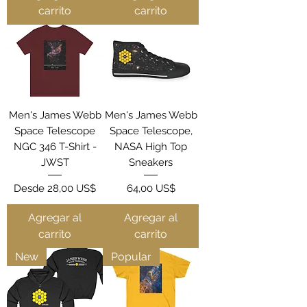
carrito
carrito
Men's James Webb
Men's James Webb
Space Telescope
Space Telescope,
NGC 346 T-Shirt -
NASA High Top
JWST
Sneakers
Precio de oferta
Precio
Desde
28,00 US$
64,00 US$
Agregar al
Agregar al
carrito
carrito
New
Popular