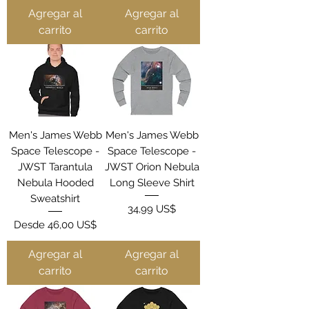
Agregar al
Agregar al
carrito
carrito
Men's James Webb
Men's James Webb
Space Telescope -
Space Telescope -
JWST Tarantula
JWST Orion Nebula
Nebula Hooded
Long Sleeve Shirt
Sweatshirt
Precio
34,99 US$
Precio de oferta
Desde
46,00 US$
Agregar al
Agregar al
carrito
carrito