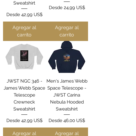
Sweatshirt
Precio de oferta
Desde
24,99 US$
Precio de oferta
Desde
42,99 US$
Agregar al
Agregar al
carrito
carrito
JWST NGC 346 -
Men's James Webb
James Webb Space
Space Telescope -
Telescope
JWST Carina
Crewneck
Nebula Hooded
Sweatshirt
Sweatshirt
Precio de oferta
Precio de oferta
Desde
42,99 US$
Desde
46,00 US$
Agregar al
Agregar al