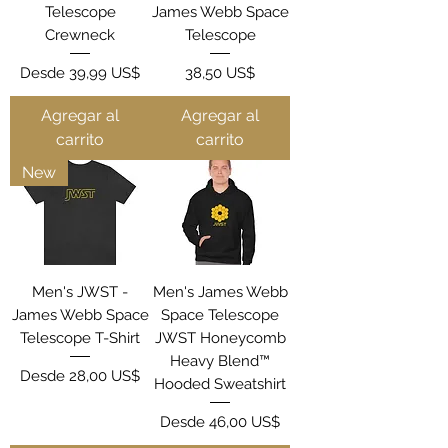
Telescope
James Webb Space
Crewneck
Telescope
Precio de oferta
Precio
Desde
39,99 US$
38,50 US$
Agregar al
Agregar al
carrito
carrito
New
Men's JWST -
Men's James Webb
James Webb Space
Space Telescope
Telescope T-Shirt
JWST Honeycomb
Heavy Blend™
Precio de oferta
Desde
28,00 US$
Hooded Sweatshirt
Precio de oferta
Desde
46,00 US$