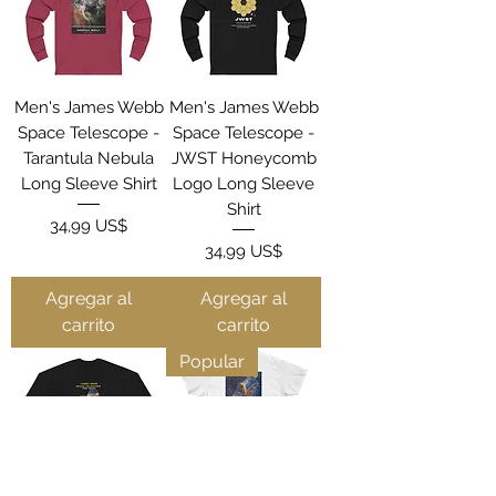
Men's James Webb
Men's James Webb
Space Telescope -
Space Telescope -
Tarantula Nebula
JWST Honeycomb
Long Sleeve Shirt
Logo Long Sleeve
Shirt
Precio
34,99 US$
Precio
34,99 US$
Agregar al
Agregar al
carrito
carrito
Popular
Mens James Webb
Men's James Webb