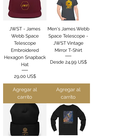
JWST - James
Men's James Webb
Webb Space
Space Telescope -
Telescope
JWST Vintage
Embroidered
Mirror T-Shirt
Hexagon Snapback
Precio de oferta
Desde
24,99 US$
Hat
Precio
29,00 US$
Agregar al
Agregar al
carrito
carrito