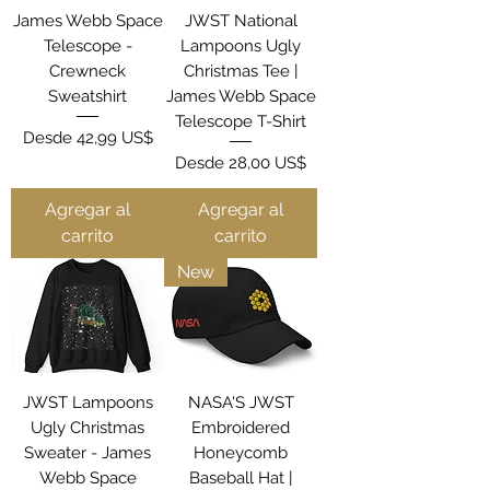
James Webb Space
JWST National
Telescope -
Lampoons Ugly
Crewneck
Christmas Tee |
Sweatshirt
James Webb Space
Telescope T-Shirt
Precio de oferta
Desde
42,99 US$
Precio de oferta
Desde
28,00 US$
Agregar al
Agregar al
carrito
carrito
New
JWST Lampoons
NASA'S JWST
Ugly Christmas
Embroidered
Sweater - James
Honeycomb
Webb Space
Baseball Hat |