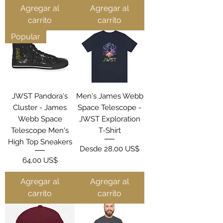
Agregar al
Agregar al
carrito
carrito
Popular
JWST Pandora's
Men's James Webb
Cluster - James
Space Telescope -
Webb Space
JWST Exploration
Telescope Men's
T-Shirt
High Top Sneakers
Precio de oferta
Desde
28,00 US$
Precio
64,00 US$
Agregar al
Agregar al
carrito
carrito