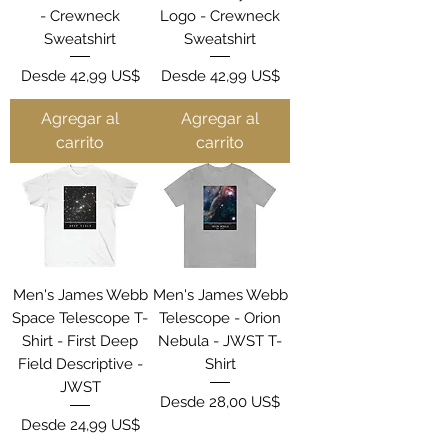
- Crewneck
Logo - Crewneck
Sweatshirt
Sweatshirt
Precio de oferta
Precio de oferta
Desde
42,99 US$
Desde
42,99 US$
Agregar al
Agregar al
carrito
carrito
Men's James Webb
Men's James Webb
Space Telescope T-
Telescope - Orion
Shirt - First Deep
Nebula - JWST T-
Field Descriptive -
Shirt
JWST
Precio de oferta
Desde
28,00 US$
Precio de oferta
Desde
24,99 US$