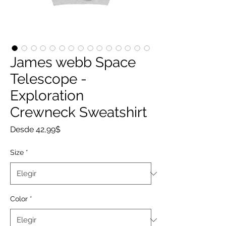
James webb Space
Telescope -
Exploration
Crewneck Sweatshirt
Precio
Desde
42,99$
de
oferta
Size
*
Color
*